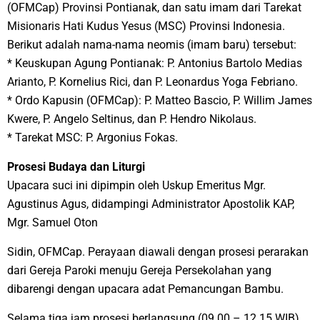
(OFMCap) Provinsi Pontianak, dan satu imam dari Tarekat
Misionaris Hati Kudus Yesus (MSC) Provinsi Indonesia.
Berikut adalah nama-nama neomis (imam baru) tersebut:
* ​Keuskupan Agung Pontianak: P. Antonius Bartolo Medias
Arianto, P. Kornelius Rici, dan P. Leonardus Yoga Febriano.
* ​Ordo Kapusin (OFMCap): P. Matteo Bascio, P. Willim James
Kwere, P. Angelo Seltinus, dan P. Hendro Nikolaus.
* ​Tarekat MSC: P. Argonius Fokas.
​Prosesi Budaya dan Liturgi
​Upacara suci ini dipimpin oleh Uskup Emeritus Mgr.
Agustinus Agus, didampingi Administrator Apostolik KAP,
Mgr. Samuel Oton
Sidin, OFMCap. Perayaan diawali dengan prosesi perarakan
dari Gereja Paroki menuju Gereja Persekolahan yang
dibarengi dengan upacara adat Pemancungan Bambu.
​Selama tiga jam prosesi berlangsung (09.00 – 12.15 WIB),