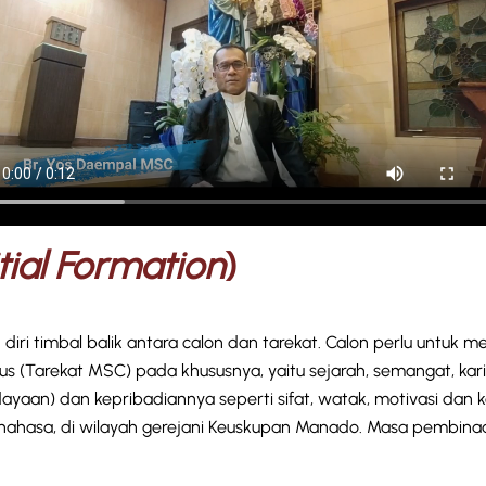
itial Formation
)
n diri timbal balik antara calon dan tarekat. Calon perlu unt
dus (Tarekat MSC) pada khususnya, yaitu sejarah, semangat, kari
udayaan) dan kepribadiannya seperti sifat, watak, motivasi da
inahasa, di wilayah gerejani Keuskupan Manado. Masa pembinaa