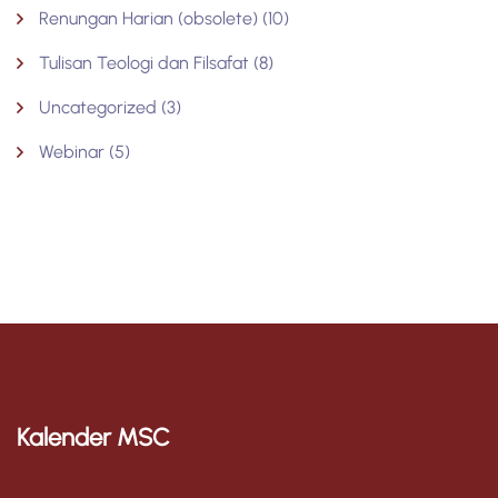
Renungan Harian (obsolete)
(10)
Tulisan Teologi dan Filsafat
(8)
Uncategorized
(3)
Webinar
(5)
Kalender MSC