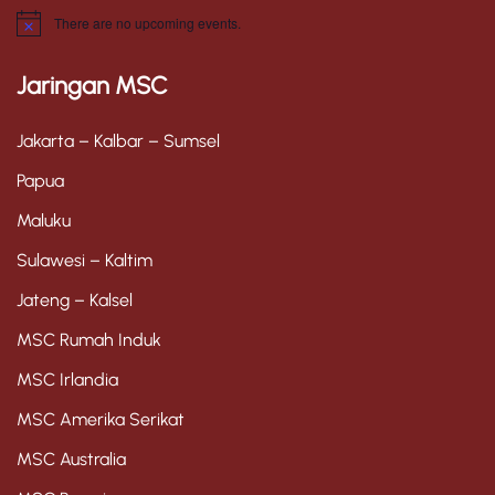
There are no upcoming events.
N
o
t
Jaringan MSC
i
c
e
Jakarta – Kalbar – Sumsel
Papua
Maluku
Sulawesi – Kaltim
Jateng – Kalsel
MSC Rumah Induk
MSC Irlandia
MSC Amerika Serikat
MSC Australia