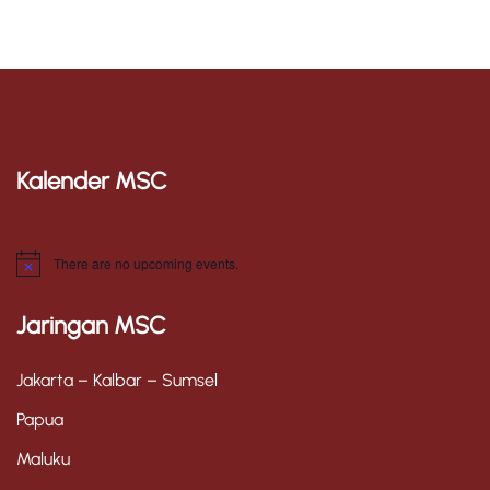
Kalender MSC
There are no upcoming events.
N
o
t
Jaringan MSC
i
c
e
Jakarta – Kalbar – Sumsel
Papua
Maluku