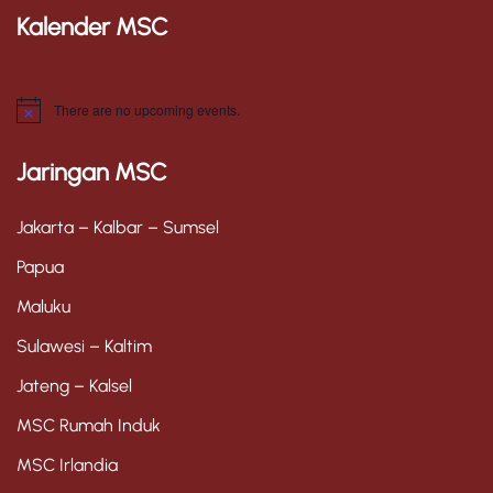
Kalender MSC
There are no upcoming events.
N
o
t
Jaringan MSC
i
c
e
Jakarta – Kalbar – Sumsel
Papua
Maluku
Sulawesi – Kaltim
Jateng – Kalsel
MSC Rumah Induk
MSC Irlandia