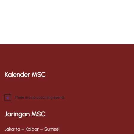
Kalender MSC
There are no upcoming events.
N
o
t
Jaringan MSC
i
c
e
Jakarta – Kalbar – Sumsel