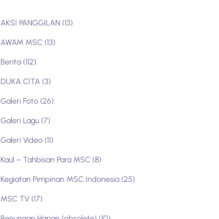
AKSI PANGGILAN
(13)
AWAM MSC
(13)
Berita
(112)
DUKA CITA
(3)
Galeri Foto
(26)
Galeri Lagu
(7)
Galeri Video
(11)
Kaul – Tahbisan Para MSC
(8)
Kegiatan Pimpinan MSC Indonesia
(25)
MSC TV
(17)
Renungan Harian (obsolete)
(10)