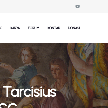
SC
KARYA
FORUM
KONTAK
DONASI
Tarcisius