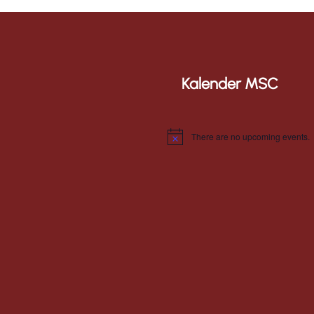
Kalender MSC
There are no upcoming events.
N
o
t
i
c
e