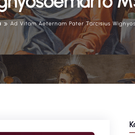
gnyosoemarto 
a
Ad Vitam Aeternam Pater Tarcisius Wigny
K