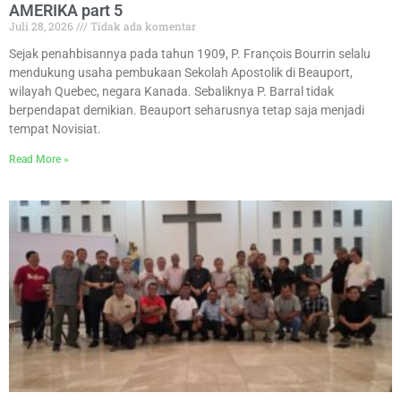
AMERIKA part 5
Juli 28, 2026
Tidak ada komentar
Sejak penahbisannya pada tahun 1909, P. François Bourrin selalu
mendukung usaha pembukaan Sekolah Apostolik di Beauport,
wilayah Quebec, negara Kanada. Sebaliknya P. Barral tidak
berpendapat demikian. Beauport seharusnya tetap saja menjadi
tempat Novisiat.
Read More »