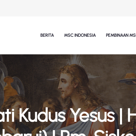
BERITA
MSC INDONESIA
PEMBINAAN M
i Kudus Yesus | Ha