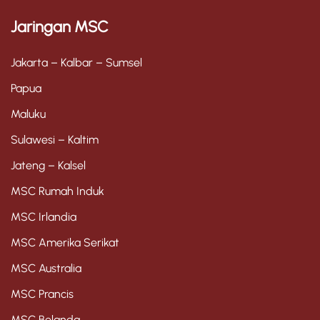
o
t
Jaringan MSC
i
c
e
Jakarta – Kalbar – Sumsel
Papua
Maluku
Sulawesi – Kaltim
Jateng – Kalsel
MSC Rumah Induk
MSC Irlandia
MSC Amerika Serikat
MSC Australia
MSC Prancis
MSC Belanda