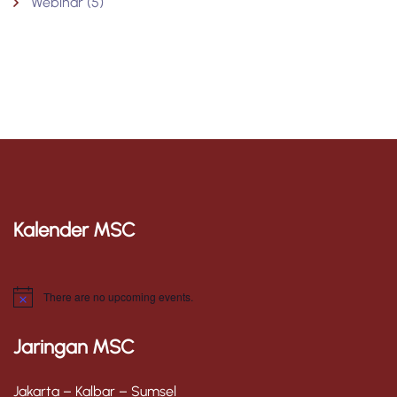
Webinar
(5)
Kalender MSC
There are no upcoming events.
N
o
t
Jaringan MSC
i
c
e
Jakarta – Kalbar – Sumsel