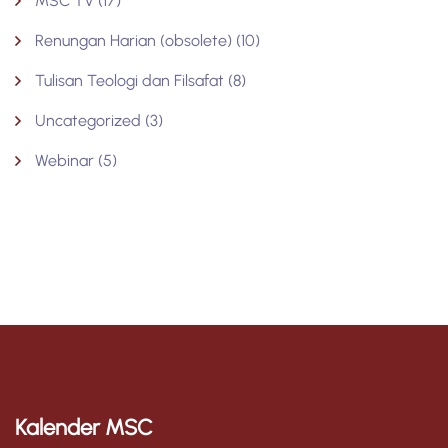
MSC TV
(17)
Renungan Harian (obsolete)
(10)
Tulisan Teologi dan Filsafat
(8)
Uncategorized
(3)
Webinar
(5)
Kalender MSC