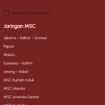
There are no upcoming events.
N
o
t
Jaringan MSC
i
c
e
Jakarta – Kalbar – Sumsel
Papua
Maluku
Sulawesi – Kaltim
Jateng – Kalsel
MSC Rumah Induk
MSC Irlandia
MSC Amerika Serikat