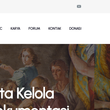
SC
KARYA
FORUM
KONTAK
DONASI
ta Kelola