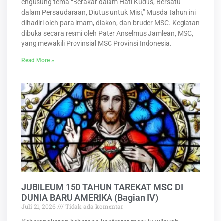
engusung tema “Berakar dalam Hati Kudus, Bersatu
dalam Persaudaraan, Diutus untuk Misi,” Musda tahun ini
dihadiri oleh para imam, diakon, dan bruder MSC. Kegiatan
dibuka secara resmi oleh Pater Anselmus Jamlean, MSC,
yang mewakili Provinsial MSC Provinsi Indonesia.
Read More »
JUBILEUM 150 TAHUN TAREKAT MSC DI
DUNIA BARU AMERIKA (Bagian IV)
Juli 21, 2026
Tidak ada komentar