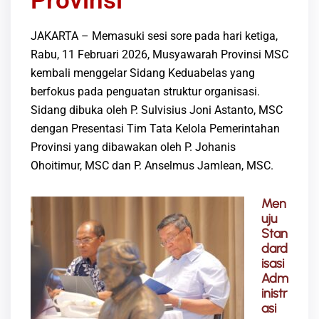
Provinsi
JAKARTA – Memasuki sesi sore pada hari ketiga,
Rabu, 11 Februari 2026, Musyawarah Provinsi MSC
kembali menggelar Sidang Keduabelas yang
berfokus pada penguatan struktur organisasi.
Sidang dibuka oleh P. Sulvisius Joni Astanto, MSC
dengan Presentasi Tim Tata Kelola Pemerintahan
Provinsi yang dibawakan oleh P. Johanis
Ohoitimur, MSC dan P. Anselmus Jamlean, MSC.
Men
uju
Stan
dard
isasi
Adm
inistr
asi