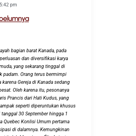
5:42 pm
sebelumnya
layah
bagian
b
arat
Kanada,
pada
erluasan dan diversifikasi karya
 muda
,
yang sekarang tinggal
di
ak
padam
.
Orang
terus bermimpi
a karena Gereja di Kanada sedang
sat. Oleh karena itu, pesonanya
ris Prancis dari Hati Kudus, yang
ampak seperti d
iperuntukan
khusus
 tanggal 30 September hingga 1
ta
Quebec
Konlisi Umum
p
ertama
ipasi
di dalamnya
. Kemungkinan