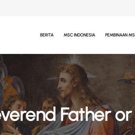
BERITA
MSC INDONESIA
PEMBINAAN M
verend Father or 