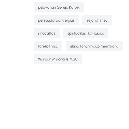
pelayanan Gereja Katolik
persaudaraan religius
sejarah msc
sinodalitas
spiritualitas Hati Kudus
tarekat msc
ulang tahun hidup membiara
Warisan Misionaris MSC