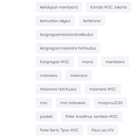
kehidupan membiara
Komda MSC Jakarta
komunitas religius
konferensi
kongregasimisionarishatikudus
kongregasi misionaris hati kudus
Kongregasi MSC
maria
membiara
misinoaris
misionaris
Misionaris Hati Kudus
misionaris MSC
msc
msc indonesia
musprov2026
paskah
Pater Anselmus Jamlean MSC
Pater Berty Tijow MSC
Paus Leo XIV