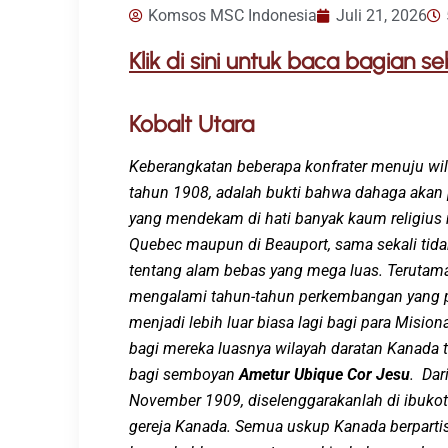
Komsos MSC Indonesia
Juli 21, 2026
Klik di sini untuk baca bagian 
Kobalt Utara
Ke
berangkatan
beberapa
konfrater
menuju
wi
tahun 1908
,
adalah bukti bahwa
dahaga akan p
yang men
dekam di
hati
banyak kaum religius
Quebec
maupun di
Beauport
,
sama sekali tid
tentang alam bebas yang
mega
luas. Terutam
mengalami tahun-tahun perkembangan yang pe
menjadi lebih
luar biasa
lagi
bagi para Misiona
bagi mereka luasnya wilayah
daratan
Kanada t
bagi
semboyan
Ametur
U
bique Cor Jesu
.
Dari
November 1909, di
selenggarakanlah
di
ibuko
g
ereja Kanada. Semua uskup Kanada berpartis