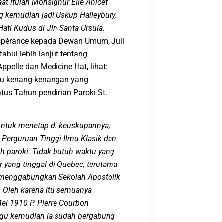
at itulah Monsign
u
r Élie Anicet
ng
kemudian
jadi U
skup Haileybury,
Hati Kudus di J
l
n S
anta
Ursul
a
.
L’Espérance kepada Dewan Umum, Juli
hui lebih lanjut tentang
ppelle dan Medicine Hat, lihat:
buku kenang-kenangan yang
tus Tahun pendirian Paroki St.
ntuk menetap di keuskupannya
,
a
Perguruan Tinggi Ilmu Klasik
dan
h paroki. Tidak butuh waktu
yang
r yang tinggal
di Quebec, terutama
 men
ggabung
kan
S
ekolah
A
postolik
. Oleh karena itu semuanya
Mei 1910 P
.
Pierre Courbon
ggu kemudian
ia sudah
bergabung