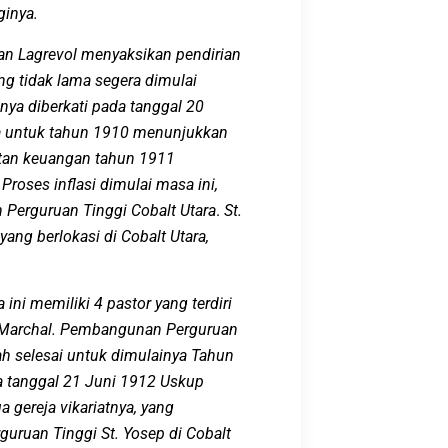
inya.
an Lagrevol menyaksikan pendirian
ng tidak lama
segera
di
mulai
nya diberkati pada tanggal 20
ra untuk tahun 1910 menunjukkan
atan keuangan tahun 1911
roses inflasi dimulai
masa ini,
n
Perguruan Tinggi
Cobalt
Utara
.
St.
yang berlokasi
di Cobalt
Utara
,
a
ini
memiliki 4
p
astor
yang terdiri
Marchal. Pembangunan Perguruan
lah selesai untuk dimulainya
T
ahun
a tanggal 21 Juni 1912 Uskup
 gereja vikariatnya,
yang
rguruan Tinggi
St. Yosep di Cobalt