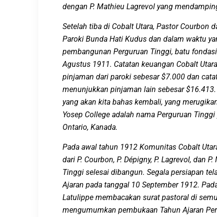
dengan P
.
Mathieu Lagrevo
l yang mendamping
Setelah tiba di Cobalt
Utara
, Pastor Courbon d
P
aroki Bunda
Hati Kudus dan
dalam waktu ya
pembangunan Perguruan Tingg
i,
batu fondasi
Agustus 1911. Catatan keuangan Cobalt Uta
pinjaman
dari
paroki sebesar $7.000 dan cat
menunjukkan pinjaman lain sebesar $16.413. P
yang akan kita bahas kembali
,
yang merugika
Yosep College
adalah nama Perguruan Tinggi 
Ontari
o, Kanada.
Pada awal tahun 1912
K
omunitas Cobalt
Utar
dari
P.
Courbon,
P.
Dépigny,
P.
Lagrevol, dan
P.
Tinggi selesai
dibangun
. Segala persiapan te
A
jaran pada tanggal 10 September 1912.
P
ad
Latulippe membacakan surat pastoral di semua
mengumumkan pembukaan
Tahun Ajaran Pe