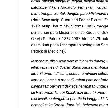
besar, bahkan sangat mungkin, bahwa pada sa
Latulippe,
V
ikaris
A
postolik Temiskaming,
ya
berhubungan
kontak
dengan para Misionaris 
(Nota Bene arsip: Surat dari Pastor Pierre 
1912. Arsip Umum MSC, Roma. Untuk mengeta
perjalanan para Misionaris Hati Kudus di Qu’A
Gereja St. Patrick, 1887-1987, hlm. 71-79, 
diterbitkan pada kesempatan peringatan Sera
Patrick di Medicine).
Ia mengusulkan agar
para misionaris
datang u
lebih tepatnya di Cobalt
Utara
,
guna
membuk
Ilmu Ekonomi
di sana
,
serta
mendirikan sebua
lama
hal tersebut
menarik minat para
konfrate
karena tampaknya tidak ada hambatan untuk
ke
Perguruan Tinggi
K
lasik dan
Ilmu Ekonomi
diselesaikan dengan cepat. Pada tanggal 16 
berangkat ke Cobalt
Utara
,
lalu
beberapa min